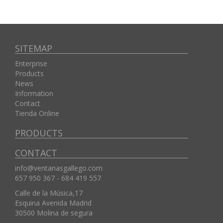
SITEMAP
Enterprise
Products
News
Information
Contact
Tienda Online
PRODUCTS
CONTACT
info@ventanasgallego.com
657 950 367 - 684 419 557
Calle de la Música,17
Esquina Avenida Madrid
30500
Molina de segura